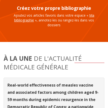
Créez votre propre bibliographie
Ajoutez vos articles favoris dans votre espace «
Ma
bibliographie
», annotez-les ou rangez-les dans vos
dossiers
À LA UNE
DE L'ACTUALITÉ
MÉDICALE GÉNÉRALE
Real-world effectiveness of measles vaccine
and associated factors among children aged 9-
59 months during epidemic resurgence in the
Democratic Republic of Congo: a nationwide