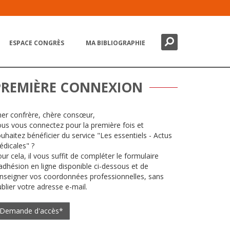
Chercher
Fermer
ESPACE CONGRÈS
MA BIBLIOGRAPHIE
PREMIÈRE CONNEXION
er confrère, chère consœur,
us vous connectez pour la première fois et
uhaitez bénéficier du service "Les essentiels - Actus
dicales" ?
ur cela, il vous suffit de compléter le formulaire
adhésion en ligne disponible ci-dessous et de
nseigner vos coordonnées professionnelles, sans
blier votre adresse e-mail.
Demande d'accès*