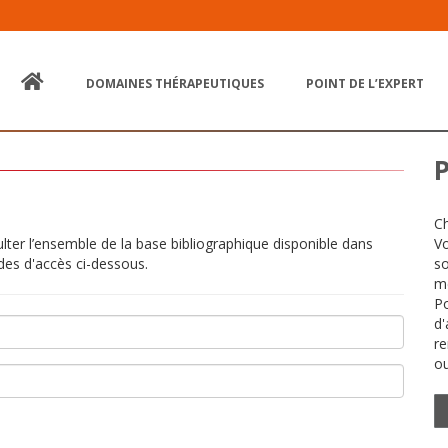
DOMAINES THÉRAPEUTIQUES
POINT DE L’EXPERT
Ch
ulter l’ensemble de la base bibliographique disponible dans
Vo
des d'accès ci-dessous.
so
mé
Po
d'
re
ou