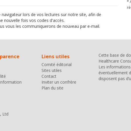
* 
ré
igateur lors de vos lectures sur notre site, afin de
ne nouvelle fois vos codes d'accès.
us vous les communiquerons de nouveau par e-mail.
Cette base de do
sparence
Liens utiles
Healthcare Consul
Comité éditorial
Les informations 
Sites utiles
éventuellement d
lité
Contact
disposent pas d’u
'information
Inviter un confrère
Plan du site
, Ltd