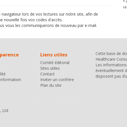
* 
ré
igateur lors de vos lectures sur notre site, afin de
ne nouvelle fois vos codes d'accès.
us vous les communiquerons de nouveau par e-mail.
Cette base de do
sparence
Liens utiles
Healthcare Consul
Comité éditorial
Les informations 
Sites utiles
éventuellement d
lité
Contact
disposent pas d’u
'information
Inviter un confrère
Plan du site
, Ltd