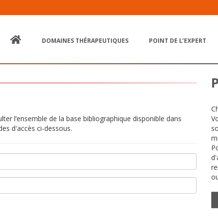
DOMAINES THÉRAPEUTIQUES
POINT DE L’EXPERT
Ch
ulter l’ensemble de la base bibliographique disponible dans
Vo
des d'accès ci-dessous.
so
mé
Po
d'
re
ou