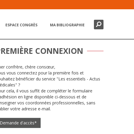
Chercher
Fermer
ESPACE CONGRÈS
MA BIBLIOGRAPHIE
PREMIÈRE CONNEXION
er confrère, chère consœur,
us vous connectez pour la première fois et
uhaitez bénéficier du service "Les essentiels - Actus
dicales" ?
ur cela, il vous suffit de compléter le formulaire
adhésion en ligne disponible ci-dessous et de
nseigner vos coordonnées professionnelles, sans
blier votre adresse e-mail.
Demande d'accès*